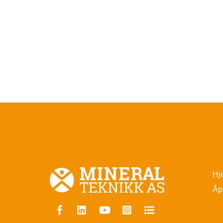
Hj
Åp
Facebook
Linkedin
YouTube
Instagram
FINN