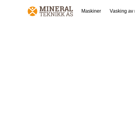
Skip
Maskiner
Vasking av
to
content