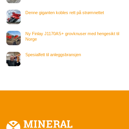
Denne giganten kobles rett på strømnettet
Ny Finlay J1170AS+ grovknuser med hengesikt til
Norge
Spesialfett til anleggsbransjen