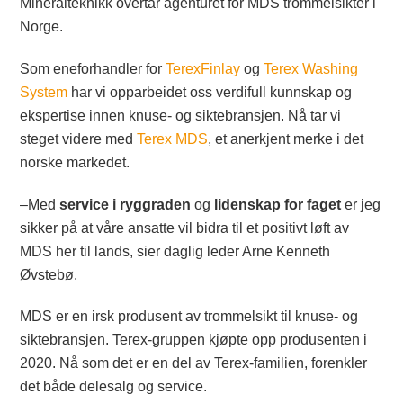
Mineralteknikk overtar agenturet for MDS trommelsikter i
Norge.
Som eneforhandler for
TerexFinlay
og
Terex Washing
System
har vi opparbeidet oss verdifull kunnskap og
ekspertise innen knuse- og siktebransjen. Nå tar vi
steget videre med
Terex MDS
, et anerkjent merke i det
norske markedet.
–Med
service i ryggraden
og
lidenskap for faget
er jeg
sikker på at våre ansatte vil bidra til et positivt løft av
MDS her til lands, sier daglig leder Arne Kenneth
Øvstebø.
MDS er en irsk produsent av trommelsikt til knuse- og
siktebransjen. Terex-gruppen kjøpte opp produsenten i
2020. Nå som det er en del av Terex-familien, forenkler
det både delesalg og service.