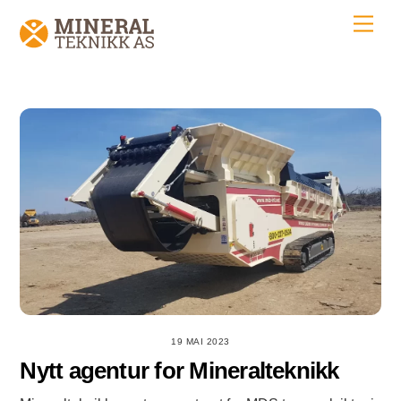
Skip
Men
to
content
19 MAI 2023
Nytt agentur for Mineralteknikk