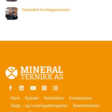
Spesialfett til anleggsbransjen
Facebook
Linkedin
YouTube
Instagram
FINN
Hjem
Nyheter
Nyhetsbrev
Kompetanse
Salgs – og Leveringsbetingelser
Åpenhetsloven