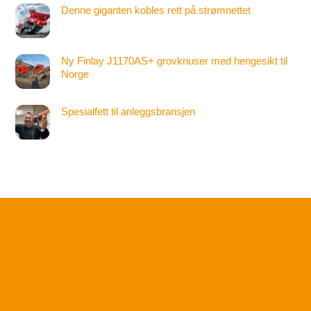
Denne giganten kobles rett på strømnettet
Ny Finlay J1170AS+ grovknuser med hengesikt til
Norge
Spesialfett til anleggsbransjen